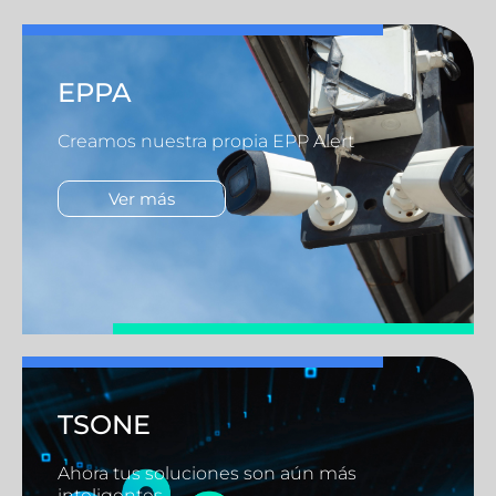
EPPA
Creamos nuestra propia EPP Alert
Ver más
TSONE
Ahora tus soluciones son aún más
inteligentes