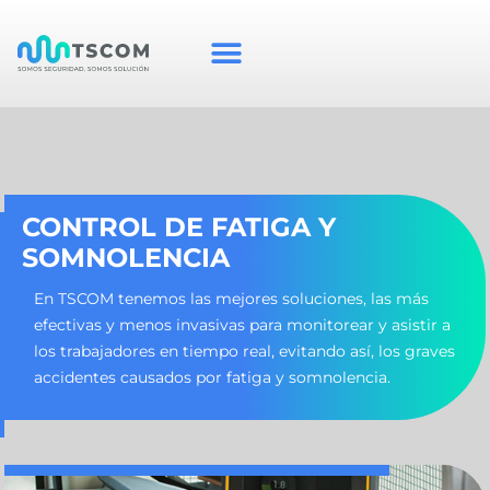
CONTROL DE FATIGA Y
SOMNOLENCIA
En TSCOM tenemos las mejores soluciones, las más
efectivas y menos invasivas para monitorear y asistir a
los trabajadores en tiempo real, evitando así, los graves
accidentes causados por fatiga y somnolencia.