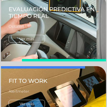
EVALUACIÓN PREDICTIVA EN
TIEMPO REAL
Optalert.
Ver más
FIT TO WORK
Alertmeter.
Ver más