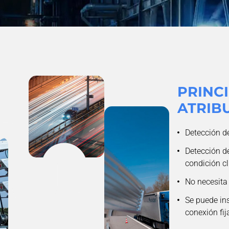
PRINC
ATRIB
Detección d
Detección de
condición c
No necesita
Se puede ins
conexión fij