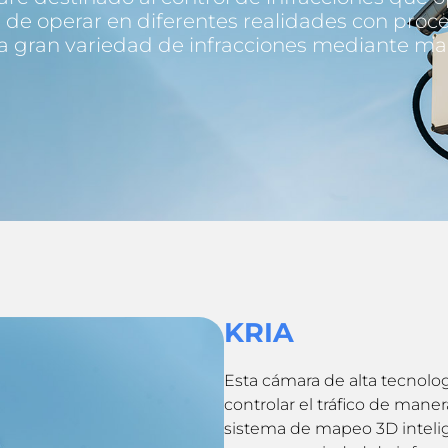
 de operar en diferentes realidades con proce
na gran variedad de infracciones mediante m
KRIA
Esta cámara de alta tecnologí
controlar el tráfico de maner
sistema de mapeo 3D intelige