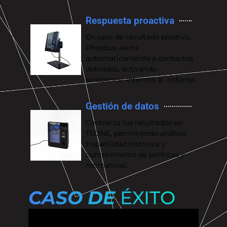
Respuesta proactiva
En caso de resultado positivo,
Phoebus alerta
automáticamente a contactos
definidos, activando
protocolos internos al instante.
Gestión de datos
Centraliza los resultados en
TSONE, permitiendo análisis,
trazabilidad histórica y
cumplimiento de políticas y
normativas.
CASO DE
ÉXITO