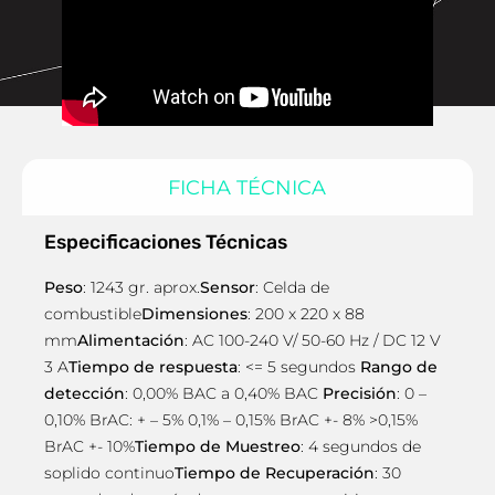
FICHA TÉCNICA
Especificaciones Técnicas
Peso
: 1243 gr. aprox.
Sensor
: Celda de
combustible
Dimensiones
: 200 x 220 x 88
mm
Alimentación
: AC 100-240 V/ 50-60 Hz / DC 12 V
3 A
Tiempo de respuesta
: <= 5 segundos
Rango de
detección
: 0,00% BAC a 0,40% BAC
Precisión
: 0 –
0,10% BrAC: + – 5% 0,1% – 0,15% BrAC +- 8% >0,15%
BrAC +- 10%
Tiempo de Muestreo
: 4 segundos de
soplido continuo
Tiempo de Recuperación
: 30