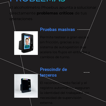
El alcoholímetro Phoebus apunta a solucionar
directamente
problemas críticos
de tus
operaciones
Pruebas masivas
Permite testear a gran escala
sin fricción, gracias a su
sistema de autogestión que
acelera los flujos en entradas y
cambios de turno.
Prescindir de
terceros
El reconocimiento facial y el
registro automático aseguran
la identidad del trabajador sin
necesidad de supervisión
externa.