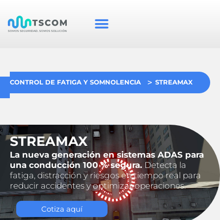
CONTROL DE FATIGA Y SOMNOLENCIA
STREAMAX
STREAMAX
La nueva generación en sistemas ADAS para
una conducción 100 % segura.
Detecta la
fatiga, distracción y riesgos en tiempo real para
reducir accidentes y optimizar operaciones.
Cotiza aquí